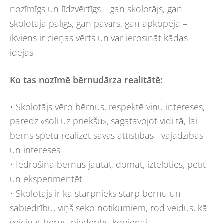
nozīmīgs un līdzvērtīgs – gan skolotājs, gan
skolotāja palīgs, gan pavārs, gan apkopēja –
ikviens ir cieņas vērts un var ierosināt kādas
idejas
Ko tas nozīmē bērnudārza realitātē:
• Skolotājs vēro bērnus, respektē viņu intereses,
paredz «soli uz priekšu», sagatavojot vidi tā, lai
bērns spētu realizēt savas attīstības vajadzības
un intereses
• Iedrošina bērnus jautāt, domāt, iztēloties, pētīt
un eksperimentēt
• Skolotājs ir kā starpnieks starp bērnu un
sabiedrību, viņš seko notikumiem, rod veidus, kā
veicināt bērnu piederību kopienai