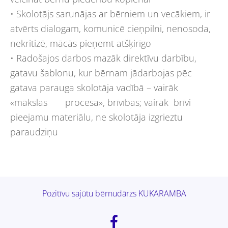
• Skolotājs sarunājas ar bērniem un vecākiem, ir
atvērts dialogam, komunicē cieņpilni, nenosoda,
nekritizē, mācās pieņemt atšķirīgo
• Radošajos darbos mazāk direktīvu darbību,
gatavu šablonu, kur bērnam jādarbojas pēc
gatava parauga skolotāja vadībā – vairāk
«mākslas procesa», brīvības; vairāk brīvi
pieejamu materiālu, ne skolotāja izgrieztu
paraudziņu
Pozitīvu sajūtu bērnudārzs KUKARAMBA