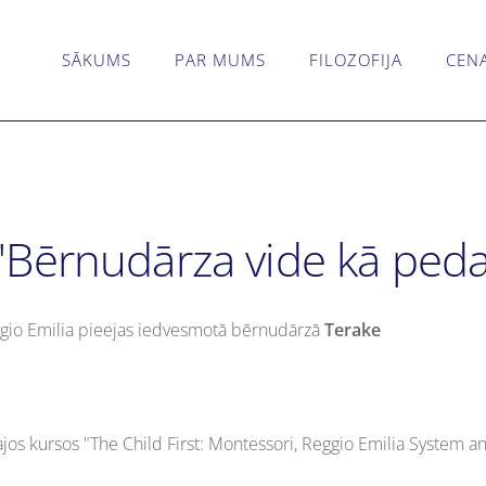
SĀKUMS
PAR MUMS
FILOZOFIJA
CEN
Bērnudārza vide kā pedag
ggio Emilia pieejas iedvesmotā bērnudārzā
Terake
ajos
kursos "
The Child First: Montessori, Reggio Emilia System