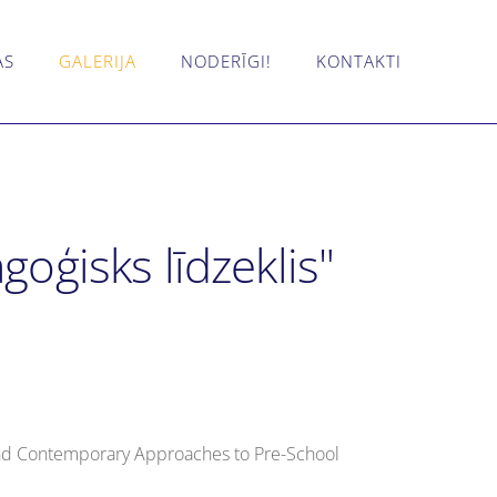
AS
GALERIJA
NODERĪGI!
KONTAKTI
oģisks līdzeklis"
 and Contemporary Approaches to Pre-School