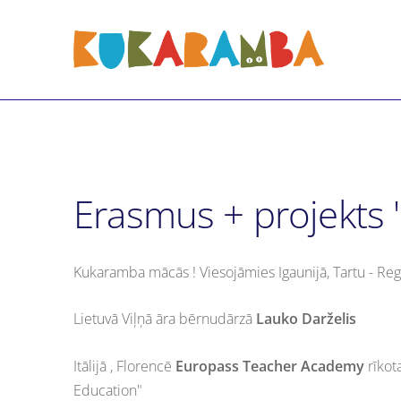
Erasmus + projekts "
Kukaramba mācās ! Viesojāmies Igaunijā, Tartu - Re
Lietuvā Viļņā āra bērnudārzā
Lauko Darželis
Itālijā , Florencē
Europass Teacher Academy
rīkot
Education"